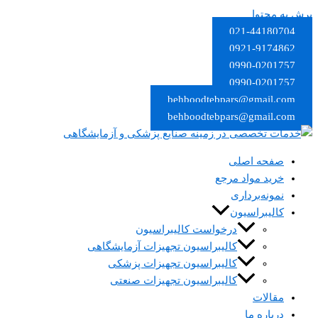
پرش به محتوا
021-44180704
0921-9174862
0990-0201757
0990-0201757
behboodtebpars@gmail.com
behboodtebpars@gmail.com
صفحه اصلی
خرید مواد مرجع
نمونه‌برداری
کالیبراسیون
درخواست کالیبراسیون
کالیبراسیون تجهیزات آزمایشگاهی
کالیبراسیون تجهیزات پزشکی​
کالیبراسیون تجهیزات صنعتی
مقالات
درباره ما