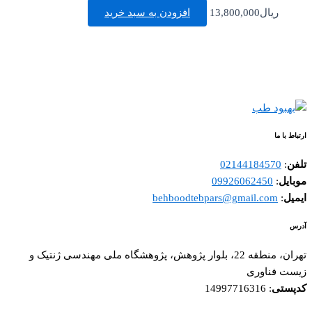
ریال
13,800,000
افزودن به سبد خرید
ارتباط با ما
تلفن
:
02144184570
موبایل
:
09926062450
ایمیل
:
behboodtebpars@gmail.com
آدرس
تهران، منطقه 22، بلوار پژوهش، پژوهشگاه ملی مهندسی ژنتیک و
زیست فناوری
کدپستی
: 14997716316