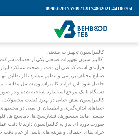
رش
0990-0201757
0921-9174862
021-44180704
ه
حتوا
کالیبراسیون تجهیزات صنعتی​
کالیبراسیون تجهیزات صنعتی یکی از خدمات شرکت
فرآیندی است که طی آن دقت و صحت عملکرد ابزارهای
صنایع مختلف بررسی و تنظیم میشود تا از تطابق آنها ب
حاصل شود. این فرآیند کالیبراسیون شامل مقایسه مقا
دستگاه با یک مرجع استاندارد شناخته‌ شده و در صور
کالیبراسیون نقش حیاتی در بهبود کیفیت محصولات، 
خطاهای اندازه‌گیری و اطمینان از ایمنی در محیطهای 
صنعتی مانند سنسورها، فشارسنج‌ ها، دماسنج‌ ها، فلوم
صورت دوره‌ ای نیاز به کالیبراسیون دارند تا دقت عمل
خرابی‌های احتمالی و هزینه‌ های ناشی از عدم دقت ج