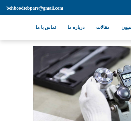
behboodtebpars@gmail.com
سیون
مقالات
درباره ما
تماس با ما