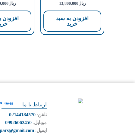
ریال
13,800,000
ریال
0,000
افزودن به سبد
افزودن ب
خرید
خری
ارتباط با ما
تلفن
:
02144184570
موبایل
:
09926062450
ایمیل
:
bpars@gmail.com