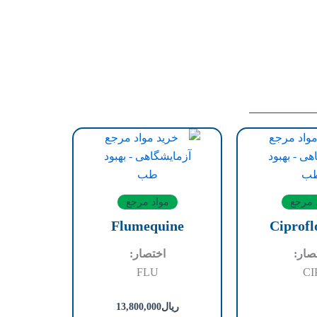
 مرجع
مواد مرجع
Flumequine
Ciprofl
صار:
اختصار:
FLU
CI
ریال
13,800,000