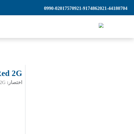
رش
0990-0201757
0921-9174862
021-44180704
ه
حتوا
ed 2G
اختصار:
RED2G