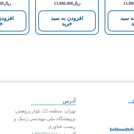
13,80
ریال
13,800,000
ریال
00
ه سبد
افزودن به سبد
افزودن
د
خرید
خر
آدرس
تهران، منطقه 22، بلوار پژوهش،
پژوهشگاه ملی مهندسی ژنتیک و
زیست فناوری
behboodte