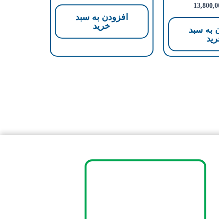
13,800,0
افزودن به سبد
خرید
 به سبد
ید