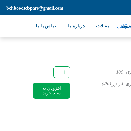
behboodtebpars@gmail.com
سیون
مقالات
درباره ما
تماس با ما
Red
100
2G
عدد
ری
فریزر (20-)
افزودن به
سبد خرید