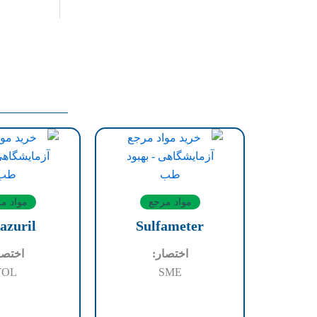
مواد مرجع
مواد م
azuril
Sulfameter
اختصار:
اختصا
TOL
SME