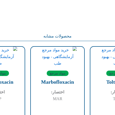
محصولات مشابه
رجع
مواد مرجع
مواد
oxacin
Marbofloxacin
Tolt
ر:
اختصار:
اخت
P
MAR